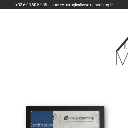
+33 6 03 50 53 35
audrey.miraglio@aym-coaching.fr