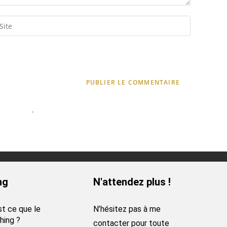
t traitées
.
ng
N'attendez plus !
st ce que le
N’hésitez pas à me
hing ?
contacter pour toute