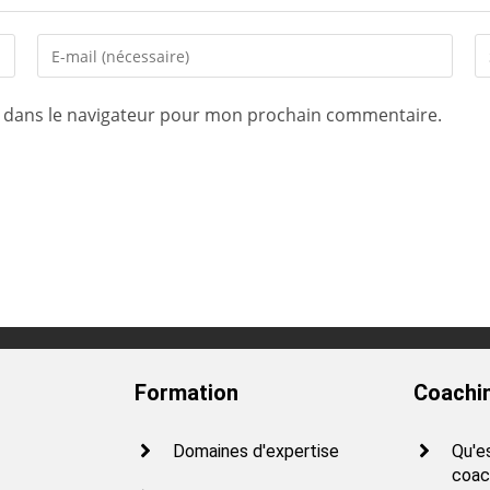
e dans le navigateur pour mon prochain commentaire.
savoir plus sur la façon dont les données de vos commentaires son
g
Formation
Coachi
Domaines d'expertise
Qu'e
coac