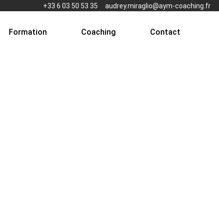
+33 6 03 50 53 35
audrey.miraglio@aym-coaching.fr
Formation
Coaching
Contact